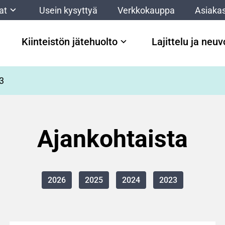
at
Usein kysyttyä
Verkkokauppa
Asiakas
Kiinteistön jätehuolto
Lajittelu ja neu
3
Ajankohtaista
2026
2025
2024
2023