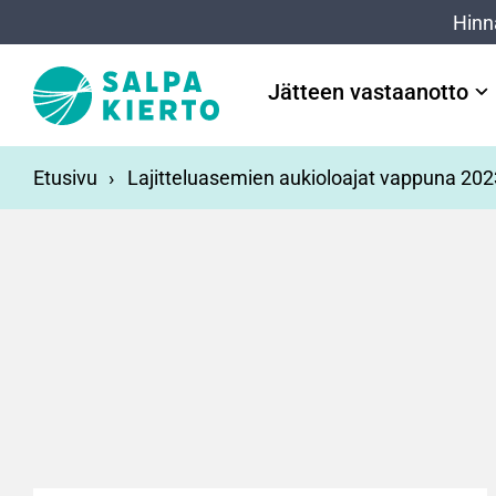
Siirry pääsisältöön
Hinn
Jätteen vastaanotto
Etusivu
Lajitteluasemien aukioloajat vappuna 202