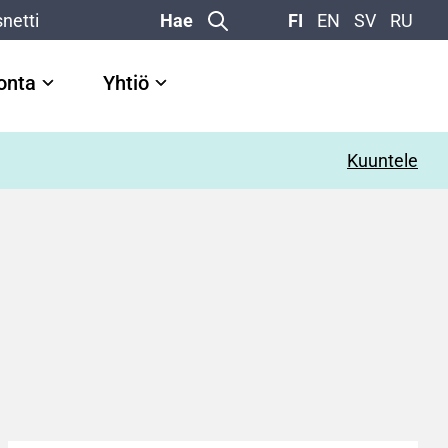
netti
Hae
FI
EN
SV
RU
vonta
Yhtiö
Kuuntele