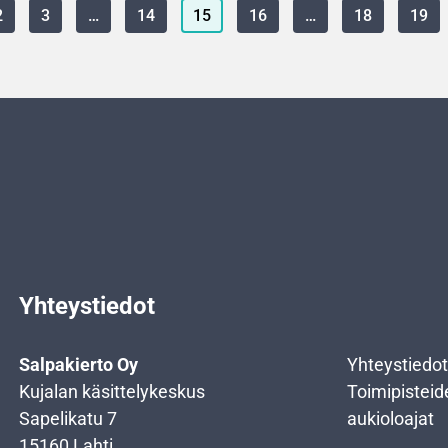
2
3
…
14
15
16
…
18
19
Yhteystiedot
Salpakierto Oy
Yhteystiedot
Kujalan käsittelykeskus
Toimipisteid
Sapelikatu 7
aukioloajat
15160 Lahti