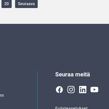
20
Seuraava
Seuraa meitä
en
Evästeasetukset