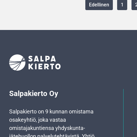
Edellinen
1
Salpakierto Oy
Salpakierto on 9 kunnan omistama
osakeyhtiö, joka vastaa
omistajakuntiensa yhdyskunta­
jätehuollon palvelutehtävistä. Yhtiö