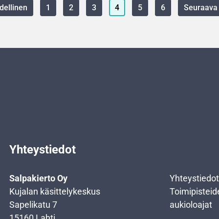
dellinen
1
2
3
4
5
6
Seuraava
Yhteystiedot
Salpakierto Oy
Yhteystiedot
Kujalan käsittelykeskus
Toimipisteid
Sapelikatu 7
aukioloajat
15160 Lahti