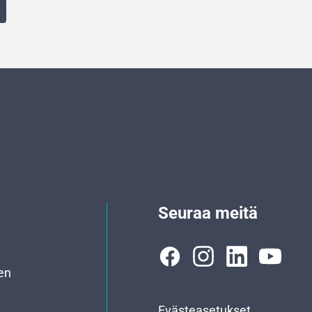
Seuraa meitä
en
Evästeasetukset