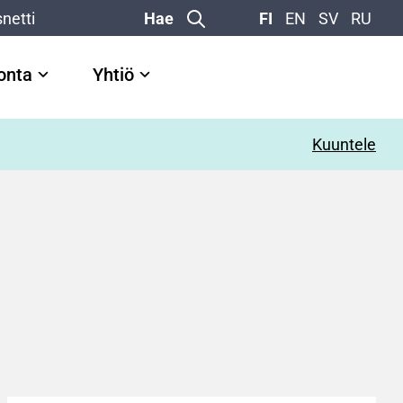
netti
Hae
FI
EN
SV
RU
vonta
Yhtiö
Kuuntele