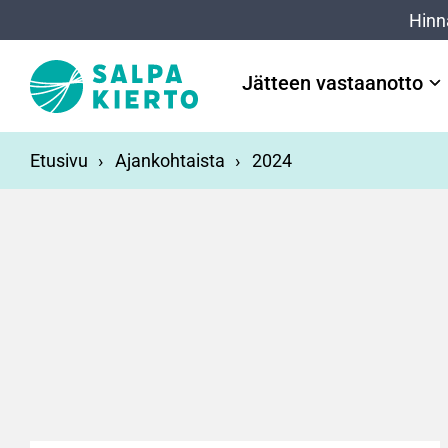
Siirry pääsisältöön
Hinn
Jätteen vastaanotto
Etusivu
Ajankohtaista
2024