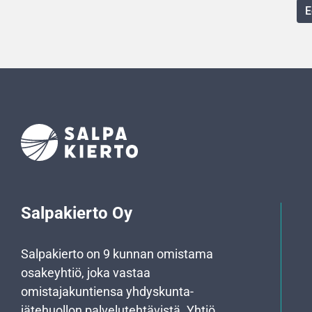
E
Salpakierto Oy
Salpakierto on 9 kunnan omistama
osakeyhtiö, joka vastaa
omistajakuntiensa yhdyskunta­
jätehuollon palvelutehtävistä. Yhtiö