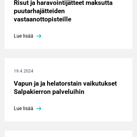
Risut ja haravointijätteet maksutta
puutarhajätteiden
vastaanottopisteille
Lue lisää
19.4.2024
Vapun ja ja helatorstain vaikutukset
Salpakierron palveluihin
Lue lisää