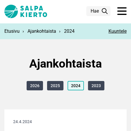
Siirry pääsisältöön
Hae
Etusivu
Ajankohtaista
2024
Kuuntele
Ajankohtaista
2026
2025
2024
2023
24.4.2024