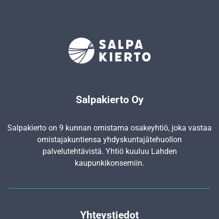
Salpakierto Oy
Salpakierto on 9 kunnan omistama osakeyhtiö, joka vastaa
omistajakuntiensa yhdyskunta­jätehuollon
palvelutehtävistä. Yhtiö kuuluu Lahden
kaupunkikonserniin.
Yhteystiedot