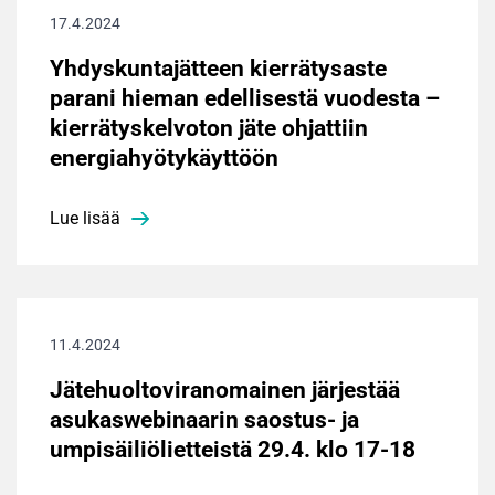
17.4.2024
Yhdyskuntajätteen kierrätysaste
parani hieman edellisestä vuodesta –
kierrätyskelvoton jäte ohjattiin
energiahyötykäyttöön
Lue lisää
11.4.2024
Jätehuoltoviranomainen järjestää
asukaswebinaarin saostus- ja
umpisäiliölietteistä 29.4. klo 17-18