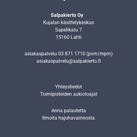
Salpakierto Oy
Kujalan käsittelykeskus
Sapelikatu 7
15160 Lahti
asiakaspalvelu
03 871 1710
(pvm/mpm)
asiakaspalvelu@salpakierto.fi
Yhteystiedot
Toimipisteiden aukioloajat
Anna palautetta
Ilmoita hajuhavainnosta