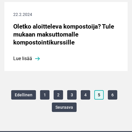
22.2.2024
Oletko aloitteleva kompostoija? Tule
mukaan maksuttomalle
kompostointikurssille
Lue lisää
Edellinen
1
2
3
4
5
6
Seuraava