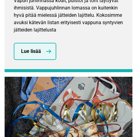
Vapun juhlinnassa kodit, puistot ja torit täyttyvät
ihmisistä. Vappujuhlinnan lomassa on kuitenkin
hyvä pitää mielessä jätteiden lajittelu. Kokosimme
avuksi kätevän listan erityisesti vappuna syntyvien
jätteiden lajittelusta
Lue lisää