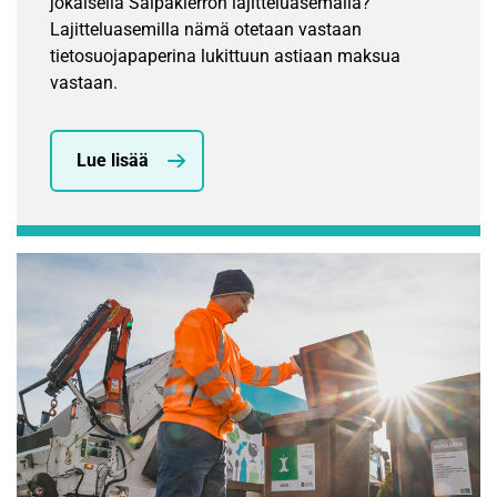
jokaisella Salpakierron lajitteluasemalla?
Lajitteluasemilla nämä otetaan vastaan
tietosuojapaperina lukittuun astiaan maksua
vastaan.
Lue lisää