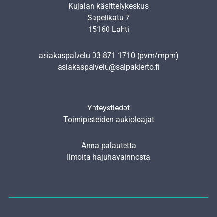
Kujalan käsittelykeskus
Sapelikatu 7
15160 Lahti
asiakaspalvelu
03 871 1710
(pvm/mpm)
asiakaspalvelu@salpakierto.fi
Yhteystiedot
Toimipisteiden aukioloajat
Anna palautetta
Ilmoita hajuhavainnosta