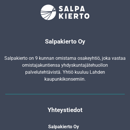
Salpakierto Oy
Salpakierto on 9 kunnan omistama osakeyhtiö, joka vastaa
omistajakuntiensa yhdyskunta­jätehuollon
palvelutehtävistä. Yhtiö kuuluu Lahden
kaupunkikonserniin.
Yhteystiedot
Salpakierto Oy