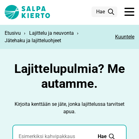
Siirry pääsisältöön
Hae
Etusivu
Lajittelu ja neuvonta
Kuuntele
Jätehaku ja lajitteluohjeet
Lajittelupulmia? Me
autamme.
Kirjoita kenttään se jäte, jonka lajittelussa tarvitset
apua.
Jätehaku
Hae