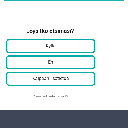
Löysitkö etsimäsi?
Kyllä
En
Kaipaan lisätietoa
Created with
askem.com