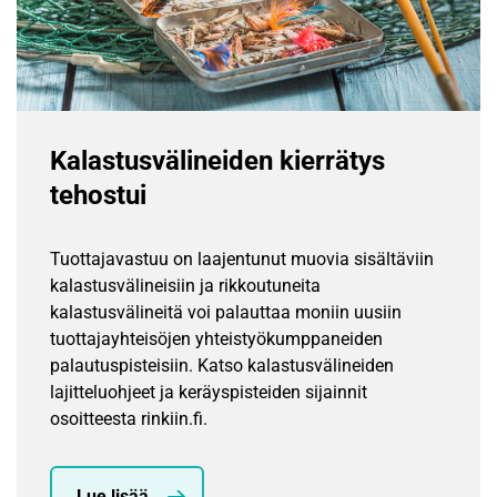
Kalastus­välineiden kierrätys
tehostui
Tuottajavastuu on laajentunut muovia sisältäviin
kalastusvälineisiin ja rikkoutuneita
kalastusvälineitä voi palauttaa moniin uusiin
tuottajayhteisöjen yhteistyökumppaneiden
palautuspisteisiin. Katso kalastusvälineiden
lajitteluohjeet ja keräyspisteiden sijainnit
osoitteesta rinkiin.fi.
Lue lisää