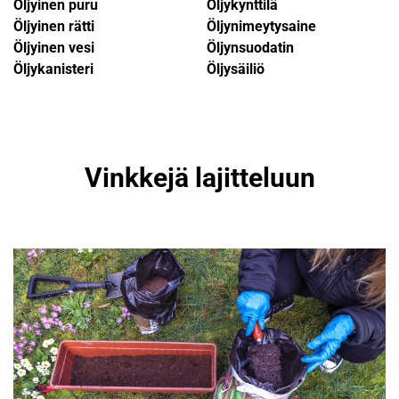
Öljyinen puru
Öljykynttilä
Öljyinen rätti
Öljynimeytysaine
Öljyinen vesi
Öljynsuodatin
Öljykanisteri
Öljysäiliö
Vinkkejä lajitteluun