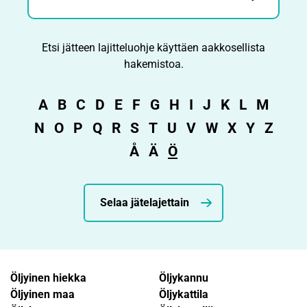
Etsi jätteen lajitteluohje käyttäen aakkosellista
hakemistoa.
A
B
C
D
E
F
G
H
I
J
K
L
M
N
O
P
Q
R
S
T
U
V
W
X
Y
Z
Å
Ä
Ö
Selaa jätelajettain
Öljyinen hiekka
Öljykannu
Öljyinen maa
Öljykattila